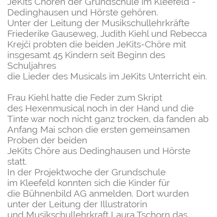
JeKits Chören der Grundschule im Kleefeld -
Dedinghausen und Hörste gehören.
Unter der Leitung der Musikschullehrkräfte
Friederike Gauseweg, Judith Kiehl und Rebecca
Krejči probten die beiden JeKits-Chöre mit
insgesamt 45 Kindern seit Beginn des
Schuljahres
die Lieder des Musicals im JeKits Unterricht ein.
Frau Kiehl hatte die Feder zum Skript
des
Hexenmusical noch in der Hand und die
Tinte war
noch nicht ganz trocken, da fanden ab
Anfang Mai
schon die ersten gemeinsamen
Proben der beiden
JeKits Chöre aus Dedinghausen und
Hörste
statt.
In der Projektwoche der Grundschule
im
Kleefeld konnten sich die Kinder für
die
Bühnenbild AG anmelden. Dort wurden
unter der Leitung der Illustratorin
und
Musikschullehrkraft Laura Tschorn das