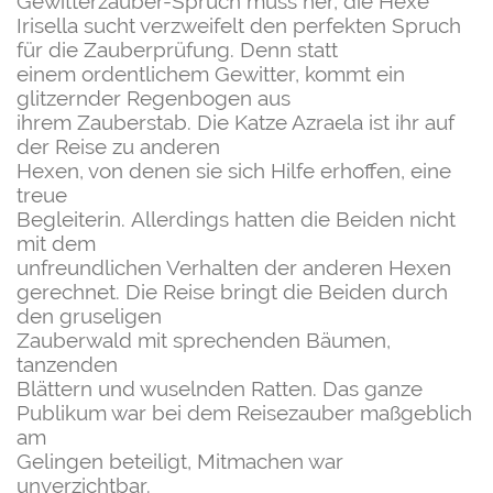
Gewitterzauber-Spruch
muss her, die Hexe
Irisella
sucht verzweifelt den
perfekten Spruch
für die
Zauberprüfung.
Denn statt
einem
ordentlichem Gewitter,
kommt ein
glitzernder
Regenbogen aus
ihrem
Zauberstab.
Die Katze Azraela ist ihr auf
der Reise zu anderen
Hexen, von denen sie sich Hilfe erhoffen, eine
treue
Begleiterin.
Allerdings hatten die Beiden nicht
mit dem
unfreundlichen Verhalten der anderen Hexen
gerechnet.
Die Reise bringt die Beiden durch
den gruseligen
Zauberwald mit sprechenden Bäumen,
tanzenden
Blättern und wuselnden Ratten. Das ganze
Publikum war bei dem Reisezauber maßgeblich
am
Gelingen beteiligt, Mitmachen war
unverzichtbar.