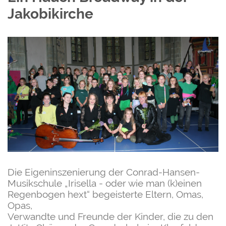
Jakobikirche
Die Eigeninszenierung der Conrad-Hansen-
Musikschule „Irisella - oder wie man (k)einen
Regenbogen hext“ begeisterte Eltern, Omas,
Opas,
Verwandte und Freunde der Kinder, die zu den